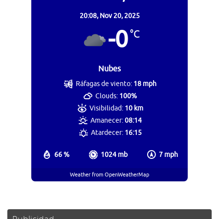
20:08,
Nov 20, 2025
-0
°C
Nubes
Ráfagas de viento:
18 mph
Clouds:
100%
Visibilidad:
10 km
Amanecer:
08:14
Atardecer:
16:15
66 %
1024 mb
7 mph
Weather from OpenWeatherMap
Publicidad