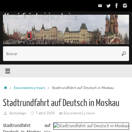
Saltar
al
Moscú. Guía de viajes y turismo.
contenido
B
Busc
p
Inicio
Excursiones y tours
Stadtrundfahrt auf Deutsch in Moskau
Stadtrundfahrt auf Deutsch in Moskau
dpmubago
1 abril 2020
Excursiones y tours
Stadtrundfahrt auf